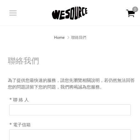
0
登入
|
註冊
Home
聯絡我們
限定商品 限時優惠
聯絡我們
最新消息
為了提供您最快速的服務，請您先瀏覽相關說明，若仍然無法回答
您的問題請留下您的問題，我們將竭誠為您服務。
關於我們
* 聯 絡 人
產品資訊
OATLY
* 電子信箱
會員中心