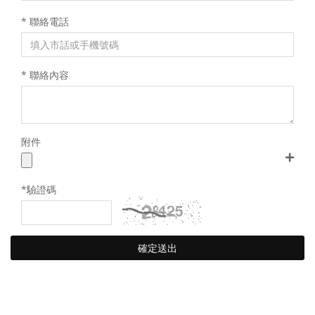
* 聯絡電話
專題記錄
* 聯絡內容
附件
*驗證碼
確定送出