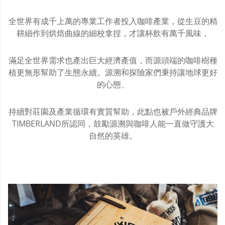
專題記錄
全世界有成千上萬的專業工作者投入咖啡產業，從生豆的精
耕細作到烘焙曲線的細校拿捏，才讓
杯飲有萬千風味，
滿
足全世界需求也產出巨大經濟產值，而源頭端的咖啡樹種
植更無形幫助了生態永續。源溯和
探險家們秉持讓地球更好
的心態、
持
續對莊園及產業循環有實質幫助，此點也被戶外經典品牌
TIMBERLAND所認同，鼓勵源溯與咖啡人能一直做守護大
自然的英雄。