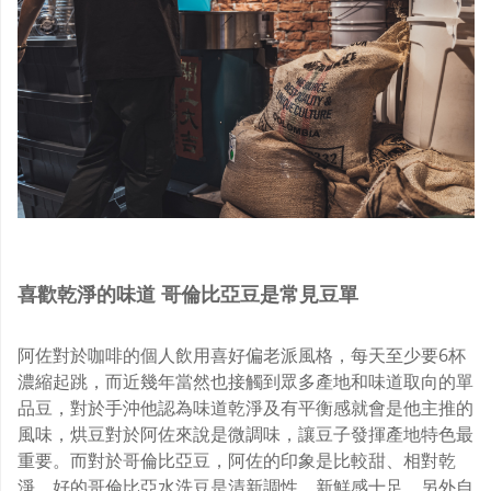
喜歡乾淨的味道
哥倫比亞豆是常見豆單
阿佐對於咖啡的個人飲用喜好偏老派風格，每天至少要6杯
濃縮起跳，而近幾年當然也接觸到眾多產地和味道取向的單
品豆，對於手沖他認為味道乾淨及有平衡感就會是他主推的
風味，烘豆對於阿佐來說是微調味，讓豆子發揮產地特色最
重要。而對於哥倫比亞豆，阿佐的印象是比較甜、相對乾
淨，好的哥倫比亞水洗豆是清新調性、新鮮感十足，另外自