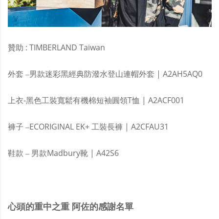
贊助 : TIMBERLAND Taiwan
外套 –男款迷彩黑經典防潑水登山連帽外套 | A2AH5AQ0
上衣-黑色工裝寬鬆有機棉短袖圓領T恤 | A2ACF001
褲子 –ECORIGINAL EK+ 工裝長褲 | A2CFAU31
鞋款 – 男款Madbury靴 | A42S6
心頭的重中之重
阿佐的感謝名單