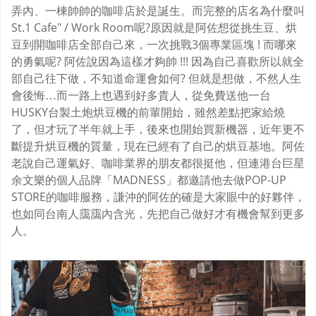
弄內、一棟帥帥的咖啡店於是誕生。而完整的店名為什麼叫
St.1 Cafe" / Work Room呢?原因就是阿佐想從挑生豆、烘
豆到開咖啡店全部自己來，一次挑戰3個專業區塊 ! 而哪來
的勇氣呢? 阿佐說因為這樣才夠帥 !!! 因為自己喜歡所以就全
部自己往下做，不知道命運會如何? 但就是想做，不然人生
會後悔…而一路上也遇到好多貴人，從免費送他一台
HUSKY台製土炮烘豆機的前輩開始，雖然差點把家給燒
了，但才玩了半年就上手，後來也開始買新機器，近年更不
斷提升烘豆機的質量，現在已經有了自己的烘豆基地。阿佐
老說自己運氣好、咖啡業界的朋友都很挺他，但連港台巨星
余文樂的個人品牌「MADNESS」都邀請他去做POP-UP
STORE的咖啡服務，謙沖的阿佐的確是大家眼中的好夥伴，
也如同台南人靄靄內含光，先把自己做好才有機會幫到更多
人。