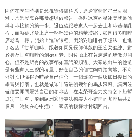
阿佐在學生時期是念視覺傳播科系，適逢當時的星巴克浪
潮，常常就窩在那發想與做報告，香甜冰爽的星冰樂就是他
與咖啡接觸的第一步。退伍後跟著家人一起去上咖啡基礎課
程，而就從此愛上這一杯杯黑色的精華濃縮，如同很多咖啡
店老闆一樣，開始上進階課程、開始對咖啡有了想法，也進
了名店「甘單咖啡」跟著如同兄長師傅般的王宏榮磨練、對
於身為甘單咖啡的創始元老、阿佐臉上有著滿滿的驕傲與開
心。但不是所有的故事都如童話般順遂、大家族出生的他還
是有些家人三觀的考量，好在自己的個性夠腳踏實地、不向
外討拍也懂得適時給自已信心，一個環節一個環節日復日的
學習與打磨，也就是做咖啡這最初幾年的馬步深蹲、讓阿佐
確信要開間屬於自己的咖啡店，在宏榮哥全力支持之下短暫
淚別了甘單，飛到歐洲遍行英法德義大小街區的咖啡店共2
個月，終於在心中捏出一家店的模樣才甘願回台。