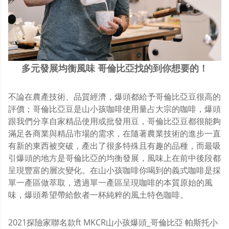
多元發展均衡風味 哥倫比亞找的到你想要的！
不論在農產技術、品質經濟，爆頭都給予哥倫比亞豆很高的
評價；哥倫比亞豆是山小孩咖啡使用量占大宗的咖啡，爆頭
跟我們分享自家精品使用或批發用豆，哥倫比亞豆都很能夠
滿足各商業與精品市場的需求，在隨著農業技術的進步一直
有新的東西被突破，產出了很多特殊且有趣的品種，而最吸
引爆頭的地方是哥倫比亞的均衡發展，風味上在前中後段都
呈現豐富的層次變化。在山小孩咖啡你喝到的義式咖啡是採
單一產區做萃取，透過單一產區呈現咖啡的本質原始的風
味，爆頭希望帶給飲者一杯純粹的風土特色咖啡。
2021探險家聯名款ft MKCR山小孩爆頭_哥倫比亞 帕斯托小