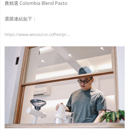
農精選 Colombia Blend Pasto
選購連結如下：
https://www.wesource.coffee/pr...