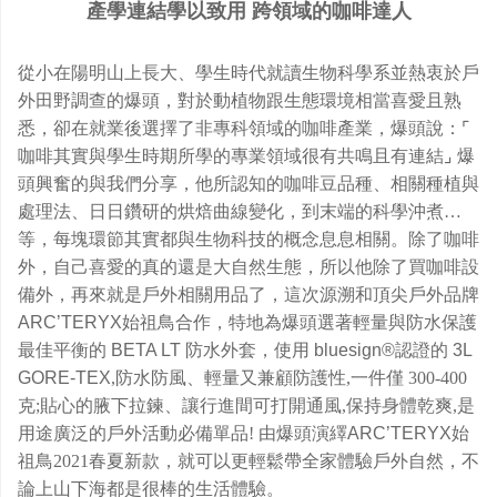
產學連結學以致用 跨領域的咖啡達人
從小在陽明山上長大、學生時代就讀生物科學系並熱衷於戶
外田野調查的爆頭，對於動植物跟生態環境相當喜愛且熟
悉，卻在就業後選擇了非專科領域的咖啡產業，爆頭說：⌜
咖啡其實與學生時期所學的專業領域很有共鳴且有連結⌟ 爆
頭興奮的與我們分享，他所認知的咖啡豆品種、相關種植與
處理法、日日鑽研的烘焙曲線變化，到末端的科學沖煮…
等，每塊環節其實都與生物科技的概念息息相關。除了咖啡
外，自己喜愛的真的還是大自然生態，所以他除了買咖啡設
備外，再來就是戶外相關用品了，這次源溯和頂尖戶外品牌
ARC’TERYX
始祖鳥合作，特地為爆頭選著輕量與防水保護
最佳平衡的
BETA LT
防水外套，使用
bluesign®
認證的
3L
GORE-TEX
,防水防風、輕量又兼顧防護性,一件僅 300-400
克;貼心的腋下拉鍊、讓行進間可打開通風,保持身體乾爽,是
用途廣泛的戶外活動必備單品! 由爆頭演繹
ARC’TERYX
始
祖鳥2021春夏新款，就可以更輕鬆帶全家體驗戶外自然，不
論上山下海都是很棒的生活體驗。