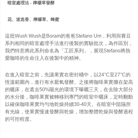
暗室處理法 - 檸檬草發酵
花、迷迭香、檸檬草、蜂蜜
這批Wush Wush是Boram的爸爸Stefano Um，利用與賽豆
系列相同的暗室處理手法進行後製的實驗批次，為作區別，
我們特意將此系列命名為「工匠系列」，展現Stefano將熱
愛咖啡的生命注入在後製中的精神。
在進入暗室之前，先讓果實在密封桶中，以24°C至27°C的
恆溫範圍內，進行有水厭氧發酵。之後將咖啡果實攤在架高
的曬床，在遮去50%陽光的環境下曝曬三天，在去除大部分
的水分後，咖啡果實被轉移到專門的暗室中曬床，定時翻動
以確保咖啡果實均勻地乾燥持續30-40天。在暗室中阻隔所
有光線，使果實慢速發酵與乾燥，增加整體乾燥與發酵過程
的可控程度。