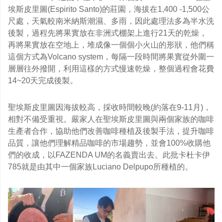
埃斯皮里圖(Espirito Santo)的莊園，海拔在1,400 -1,500公
尺處，天氣較南米納斯潮濕、多雨，因此處理法多為半水洗
後製，
過程先將果實放在非洲式棚架上進行21天的乾燥，
再將果實放在空地上，堆成像一個個小火山的形狀，他們稱
這個方式為Volcano system，每隔一段時間將果實從外圍一
層層往外撥開，利用這樣的方式慢速乾燥，整個過程會花費
14~20天完成後製。
聖埃斯皮里圖因海拔較高，採收時間較晚(約落在9-11月)，
相對不備受重視。嚴家人在聖埃斯皮里圖與兩個家族的咖啡
生產者合作，協助他們改善咖啡種植及後製手法，提升咖啡
品質，讓他們理解精品咖啡的市場趨勢，並會100%收購他
們的收成，以FAZENDA UM的名義賣出去。此批卡杜卡伊
785就是由其中一個家族Luciano Delpupo所種植的。