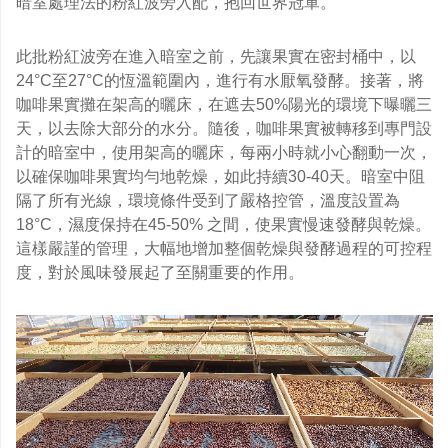
暗室處理法的粉紅波旁入配，抱回世界冠軍。
此批粉紅波旁在進入暗室之前，先讓果實在密封桶中，以
24°C至27°C的恆溫範圍內，進行有水厭氧發酵。接著，將
咖啡果實攤在架高的曬床，在遮去50%陽光的環境下曝曬三
天，以去除大部分的水分。隨後，咖啡果實被轉移到專門設
計的暗室中，使用架高的曬床，每兩小時就小心翻動一次，
以確保咖啡果實均勻地乾燥，如此持續30-40天。暗室中阻
隔了所有光線，環境條件受到了嚴格控管，溫度設置為
18°C，濕度保持在45-50% 之間，使果實慢速發酵與乾燥。
這樣嚴謹的管理，大幅地增加整個乾燥與發酵過程的可控程
度，對於風味發展起了至關重要的作用。