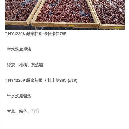
# NY42208
嚴家莊園
卡杜卡伊
785
半水洗處理法
綠茶、柑橘、黃金糖
# NY42209
嚴家莊園
卡杜卡伊
785 (#18
)
半水洗處理法
甘草、梅子、可可