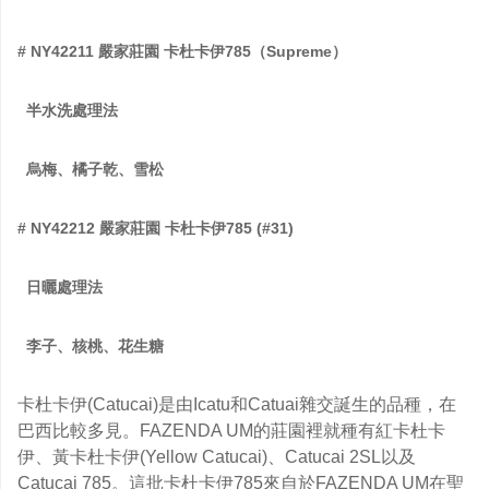
# NY42211
嚴家莊園
卡杜卡伊
785
（
Supreme
）
半水洗處理法
烏梅、橘子乾、雪松
# NY42212
嚴家莊園
卡杜卡伊
785 (#31
)
日曬處理法
李子、核桃、花生糖
卡杜卡伊(Catucai)是由Icatu和Catuai雜交誕生的品種，在
巴西比較多見。FAZENDA UM的莊園裡就種有紅卡杜卡
伊、黃卡杜卡伊(Yellow Catucai)、Catucai 2SL以及
Catucai 785。這批卡杜卡伊785來自於FAZENDA UM在聖