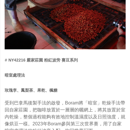
#
NY42216
嚴家莊園
粉紅波旁
賽豆系列
暗室處理法
玫瑰李、鳳梨茶、果乾、楓糖
受到巴拿馬後製手法的啟發，Boram將「暗室」乾燥手法帶
回自家莊園，把咖啡放置於一層層的曬網上，將其放置於室
內乾燥，整個過程能夠有效地控制溫濕度以及日照強度，就
像烘豆一樣。2023年Boram參與第
三次世界賽，用了自家