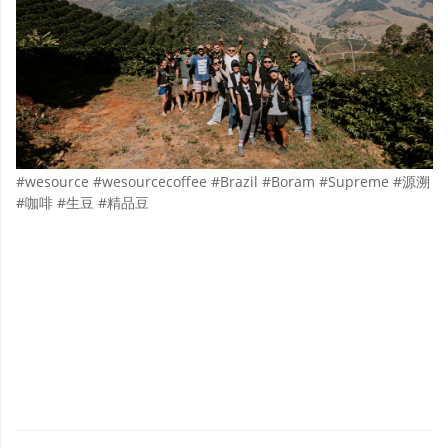
#wesource #wesourcecoffee #Brazil #Boram #Supreme #源溯
#咖啡 #生豆 #精品豆